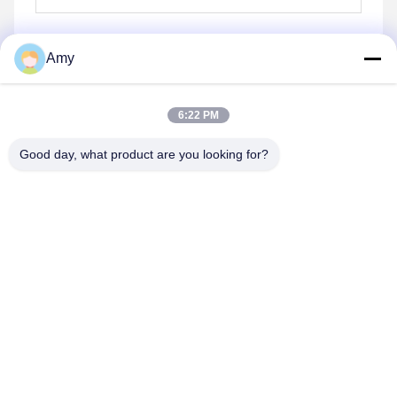
Amy
भेजना
6:22 PM
Good day, what product are you looking for?
Hunan Yibeinuo New Material Co., Ltd.
Amy@ybnceramic.com
86-15074879989
नंबर 2, क़िंगयुआन साउथ रोड, लैंगली इंडस्ट्रियल पार्क, चांग्शा काउंटी,
हुनान प्रांत