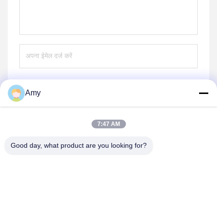
Amy
भेजना
7:47 AM
Good day, what product are you looking for?
Hunan Yibeinuo New Material Co., Ltd.
Amy@ybnceramic.com
86-15074879989