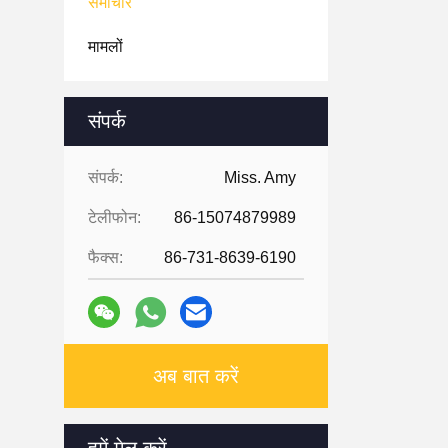
समाचार
मामलों
संपर्क
संपर्क:
Miss. Amy
टेलीफोन:
86-15074879989
फैक्स:
86-731-8639-6190
अब बात करें