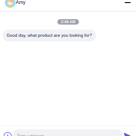
Amy
भेजना
2:48 AM
Good day, what product are you looking for?
Hunan Yibeinuo New Material Co., Ltd.
Amy@ybnceramic.com
86-15074879989
नंबर 2, क़िंगयुआन साउथ रोड, लैंगली इंडस्ट्रियल पार्क, चांग्शा काउंटी,
हुनान प्रांत
चीन अच्छी गुणवत्ता प्रतिरोधी सिरेमिक पाइप पहनें देने वाला। कॉपीराइट ©
2023-2026 Hunan Yibeinuo New Material Co., Ltd. . सर्वाधिकार