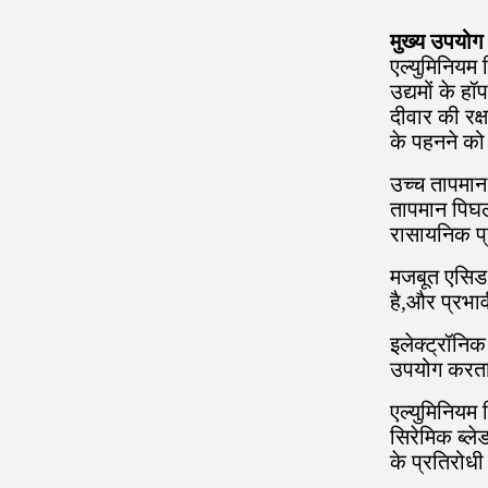
मुख्य उपयोग
एल्युमिनियम 
उद्यमों के ह
दीवार की रक
के पहनने को
उच्च तापमान 
तापमान पिघल
रासायनिक प्र
मजबूत एसिड 
है,और प्रभा
इलेक्ट्रॉनिक 
उपयोग करता
एल्युमिनियम 
सिरेमिक ब्ले
के प्रतिरोधी 