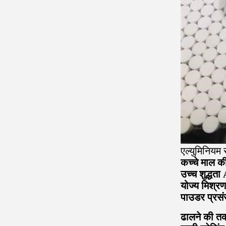
एल्युमिनियम स
कच्चे माल की
उच्च शुद्धत
योज्य मिश्रण
पाउडर प्रसं
ढालने की तक