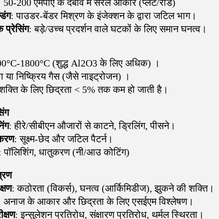
: 50-200 एमपीए के दबाव में सरल आकार (प्लेट/रॉड)
डिंग
: पाउडर-बेंडर मिश्रण के इंजेक्शन के द्वारा जटिल भाग।
प्रेसिंग
: बड़े/उच्च प्रदर्शन वाले घटकों के लिए समान घनत्व।
00°C-1800°C (शुद्ध Al2O3 के लिए अधिक) ।
ा या निष्क्रिय गैस (जैसे नाइट्रोजन) ।
 शक्ति के लिए छिद्रता < 5% तक कम हो जाती है।
िंग
िंग
: हीरे/सीबीएन औजारों से काटने, ड्रिलिंग, पीसने।
्करण
: सूक्ष्म-छेद और जटिल पैटर्न।
: पॉलिशिंग, धातुकरण (नी/आउ कोटिंग)
त्रण
क्षण
: कठोरता (विकर्स), घनत्व (आर्किमिडीज), झुकने की शक्ति।
: अनाज के आकार और छिद्रता के लिए एसईएम विश्लेषण।
ीक्षण
: इन्सुलेशन प्रतिरोध, संक्षारण प्रतिरोध, थर्मल स्थिरता।