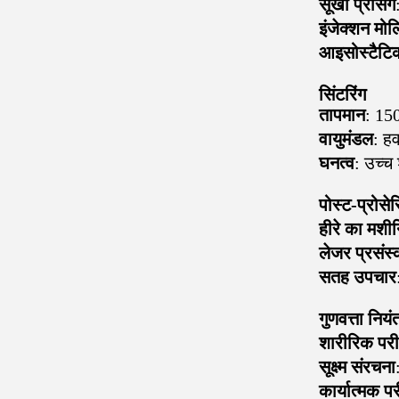
सूखी प्रेसिंग
इंजेक्शन मोल्
आइसोस्टैटिक 
सिंटरिंग
तापमान
: 15
वायुमंडल
: हव
घनत्व
: उच्च
पोस्ट-प्रोसेस
हीरे का मशीन
लेजर प्रसंस
सतह उपचार
गुणवत्ता नियं
शारीरिक परी
सूक्ष्म संरचना
कार्यात्मक पर