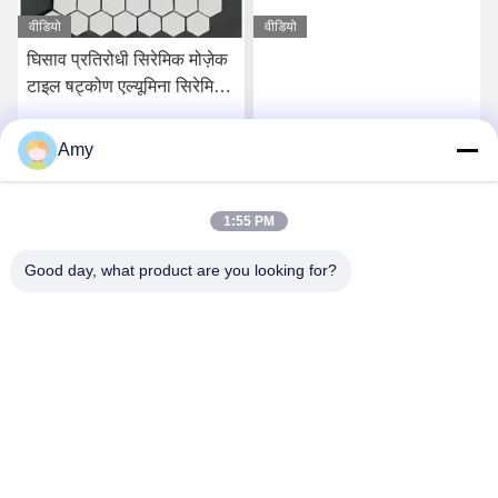
वीडियो
वीडियो
घिसाव प्रतिरोधी सिरेमिक मोज़ेक
टाइल षट्कोण एल्यूमिना सिरेमिक
लाइनिंग शीट
Amy
सर्वोत्तम मूल्य प्राप्त करें
सर्वोत्तम मूल्य प्राप्त करें
1:55 PM
Good day, what product are you looking for?
Hunan Yibeinuo New Material Co., Ltd.
Amy@ybnceramic.com
86-15074879989
नंबर 2, क़िंगयुआन साउथ रोड, लैंगली इंडस्ट्रियल पार्क, चांग्शा काउंटी,
हुनान प्रांत