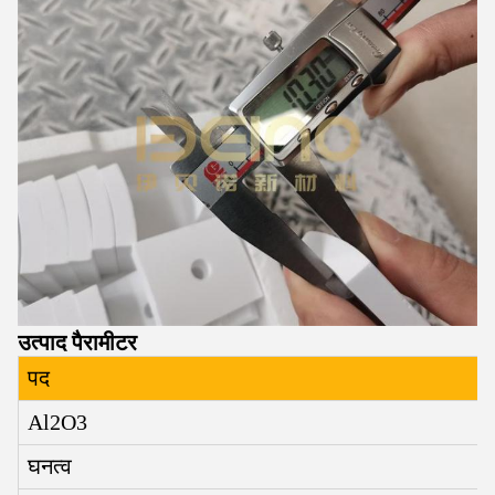
उत्पाद पैरामीटर
पद
Al2O3
घनत्व