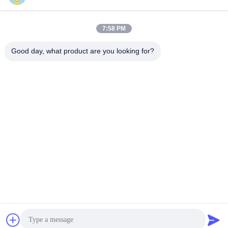
सर्वोत्तम मूल्य प्राप्त करें
सर्वोत्तम मूल्य प्राप्त करें
7:58 PM
Good day, what product are you looking for?
Hunan Yibeinuo New Material Co., Ltd.
Amy@ybnceramic.com
86-15074879989
नंबर 2, क़िंगयुआन साउथ रोड, लैंगली इंडस्ट्रियल पार्क, चांग्शा काउंटी,
हुनान प्रांत
चीन अच्छी गुणवत्ता प्रतिरोधी सिरेमिक पाइप पहनें देने वाला। कॉपीराइट ©
2023-2026 Hunan Yibeinuo New Material Co., Ltd. . सर्वाधिकार
सुरक्षित।