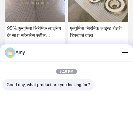
95% एल्युमिना सिरेमिक लाइनिंग
एल्युमिना सिरेमिक लाइन्ड रोटरी
घ
के साथ स्टेनलेस स्टील
डिस्चार्ज वाल्व
ए
हाइड्रोसाइक्लोन
ड
Amy
सर्वोत्तम मूल्य प्राप्त करें
सर्वोत्तम मूल्य प्राप्त करें
3:10 PM
Good day, what product are you looking for?
Hunan Yibeinuo New Material Co., Ltd.
Amy@ybnceramic.com
86-15074879989