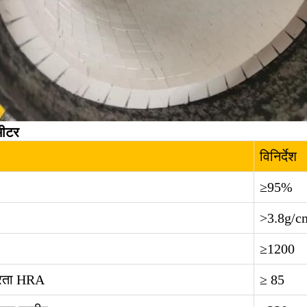
मीटर
विनिर्देश
≥95%
>3.8g/c
≥1200
रता HRA
≥ 85