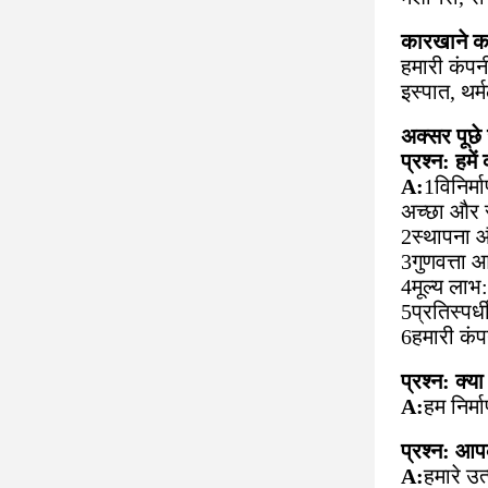
कारखाने क
हमारी कंपन
इस्पात, थर्
अक्सर पूछे 
प्रश्न: हमें 
A:
1विनिर्म
अच्छा और 
2स्थापना और
3गुणवत्ता आ
4मूल्य लाभ:
5प्रतिस्पर
6हमारी कं
प्रश्न: क्य
A:
हम निर्म
प्रश्न: आपक
A:
हमारे उत