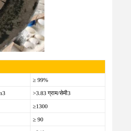
≥ 99%
m3
>3.83 ग्राम/सेमी3
≥1300
≥ 90