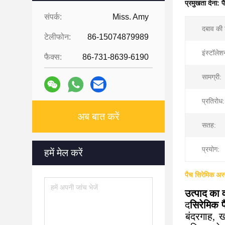
प्रमुखता देना:
प
संपर्क:
Miss. Amy
दबाव की 
टेलीफोन:
86-15074879989
इंस्टॉले
फैक्स:
86-731-8639-6190
सामग्री:
प्रतिरोध:
अब बात करें
सतह:
प्रयोग:
हमें मेल करें
पैच सिरेमिक अस्
उत्पाद का व
द
सिरेमिक 
बंदरगाह, 