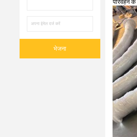
परिवहन के
भेजना