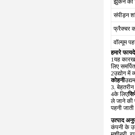
झुकने का
संपीड़न श
फ्रैक्चर
वॉल्यूम प
हमारे फायदे
1यह कारखान
लिए समर्पित
2उद्योग में
कोहनी
उद्
3. बेहतरीन 
4के लिए
सि
ले जाने की 
पहनी जाती 
उत्पाद अनु
कंपनी के उत
मशीनरी, रा