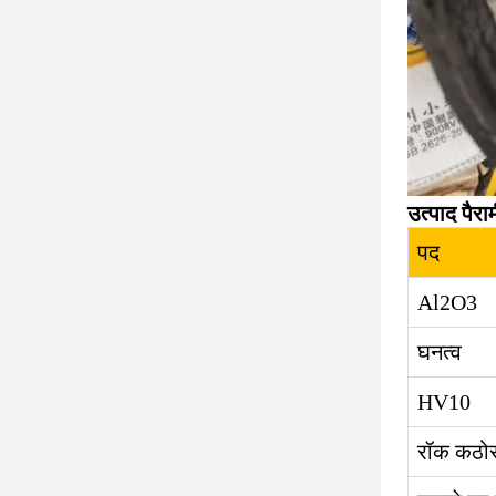
उत्पाद पैरा
पद
Al2O3
घनत्व
HV10
रॉक कठो