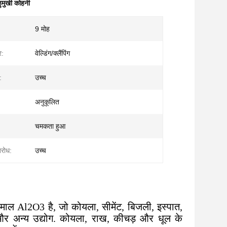
हुमुखी कोहनी
9 मोह
र:
वेल्डिंग/क्लैंपिंग
:
उच्च
अनुकूलित
चमकता हुआ
िरोध:
उच्च
 माल Al2O3 है, जो कोयला, सीमेंट, बिजली, इस्पात,
,और अन्य उद्योग. कोयला, राख, कीचड़ और धूल के