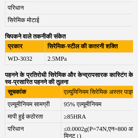
परिधान
सिरेमिक मोटाई
चिपकने वाले तकनीकी संकेत
प्रकार
सिरेमिक-स्टील की कतरनी शक्ति
WD-3032
2.5MPa
पहनने के प्रतिरोधी सिरेमिक और केन्द्रापसारक कास्टिंग के
स्व-प्रसारित पहनने की तुलना
सूचकांक
एल्युमिनियम सिरेमिक अस्तर पाइप
एल्यूमीनियम सामग्री
95% एल्यूमीनियम
मापी हुई कठोरता
≥85HRA
परिधान
≤0.0002g
(
P=74N
,
एन=800 आरप
मिनट।
)