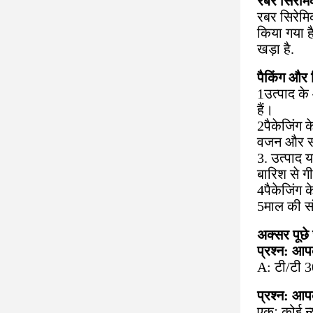
रबर सिरेमि
रबर सिरेमि
किया गया ह
खड़ा है.
पैकिंग और 
1उत्पाद के
हैं।
2पैकेजिंग क
वजन और सं
3. उत्पाद 
बारिश से ग
4पैकेजिंग 
5माल की संब
अक्सर पूछे 
प्रश्न: आपकी
A: टी/टी 3
प्रश्न: आप
एकः कोई न्