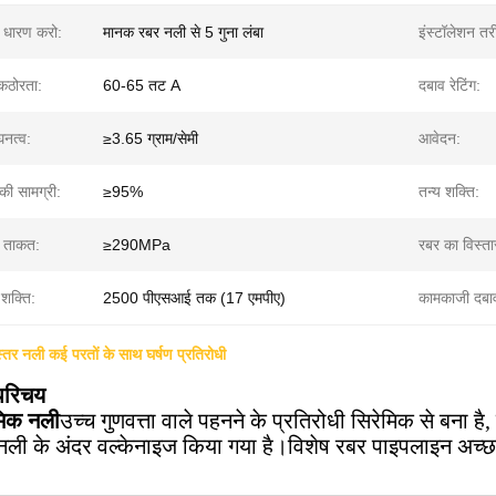
 धारण करो:
मानक रबर नली से 5 गुना लंबा
इंस्टॉलेशन तर
कठोरता:
60-65 तट A
दबाव रेटिंग:
घनत्व:
≥3.65 ग्राम/सेमी
आवेदन:
 की सामग्री:
≥95%
तन्य शक्ति:
ी ताकत:
≥290MPa
रबर का विस्ता
 शक्ति:
2500 पीएसआई तक (17 एमपीए)
कामकाजी दबा
्तर नली कई परतों के साथ घर्षण प्रतिरोधी
 परिचय
मिक नली
उच्च गुणवत्ता वाले पहनने के प्रतिरोधी सिरेमिक से बना है,
नली के अंदर वल्केनाइज किया गया है।विशेष रबर पाइपलाइन अच्छा संप