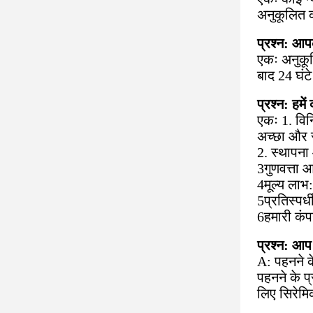
अनुकूलित क
प्रश्न: आ
एकः अनुकूल
बाद 24 घंट
प्रश्न: हमें 
एकः 1. विन
अच्छा और स
2. स्थापना 
3गुणवत्ता आ
4मूल्य लाभ:
5प्रतिस्पर
6हमारी कं
प्रश्न: आप
A: पहनने क
पहनने के प
लिए सिरेमि