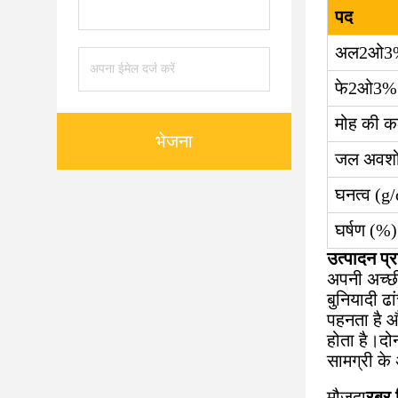
पद
अल
2
ओ
3
फे
2
ओ
3
%
मोह की क
भेजना
जल अवश
घनत्व (g
घर्षण (%)
उत्पादन प्
अपनी अच्छी
बुनियादी ढ
पहनता है 
होता है।दो
सामग्री के 
मौजूदा
रबर 