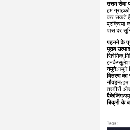
उत्तम सेवा 
हम ग्राहको
कर सकते है
प्रक्रिया 
पास दर सुन
पहनने के प
मुख्य उत्पा
सिरेमिक
,
मि
इनकैप्सुले
नमूने:
नमूने
वितरण का
नौवहन:
हम 
तस्वीरों औ
पैकेजिंगः
फ्
बिक्री के ब
Tags: